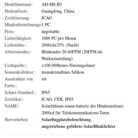
Modellnummer:
AH-MS-B3
Herkunftsort:
Guangdong, China
Zertifizierung:
ICAO
Mindestbestellmenge:
1 PC
Preis:
negotiable
Lieferfähigkeit:
1000 PC pro Monat
Lichtstärke::
2000cd±25% (Nacht)
Arbeitsmodus::
Blinkendes 20-60FPM (20FPM als
Werkseinstellung)
Lichtquelle::
≥100,000hours-Nutzungsdauer
Sonnenkollektor::
monokristallines Silikon
Ausstrahlen von
rot
Farbe::
Schutz-Standard::
IP65
Zertifikat::
ICAO, CER, IP65
NAME::
Solarlithium-ionen-batterie des Hindernisfeuer-
2000cd für Telekommunikations-Turm
Solarflugplatzbeleuchtung
Hervorheben:
,
angetriebene geführte SolarBlinklichter