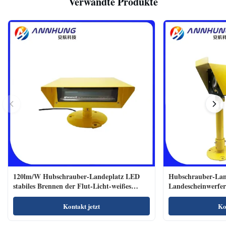
Verwandte Produkte
120lm/W Hubschrauber-Landeplatz LED
Hubschrauber-Lan
stabiles Brennen der Flut-Licht-weißes
Landescheinwerfe
Farbe110-240vac
Polycarbonats-900
Kontakt jetzt
Ko