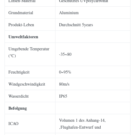
Linsen-Material
Geschütztes UVpolycarbonat
Grundmaterial
Aluminium
Produkt-Leben
Durchschnitt 5years
Umweltfaktoren
Umgebende Temperatur
-35~80
(℃)
Feuchtigkeit
0~95%
Windgeschwindigkeit
80m/s
Wasserdicht
IP65
Befolgung
Volumen 1 des Anhang-14,
ICAO
‚Flughafen-Entwurf und