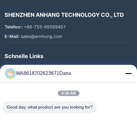
SHENZHEN ANHANG TECHNOLOGY CO., LTD
Telefon::
+86-755-89589401
E-Mail:
sales@annhung.com
Schnelle Links
Zu Hause
WA8618702623671Dana
Produkte
Videos
9:38 AM
Über Uns
Werksbesichtigung
Good day, what product are you looking for?
Qualitätskontrolle
Kontakt Mit Uns
Neuigkeiten