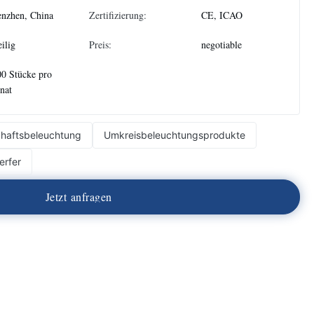
nzhen, China
Zertifizierung:
CE, ICAO
eilig
Preis:
negotiable
0 Stücke pro
nat
chaftsbeleuchtung
Umkreisbeleuchtungsprodukte
rfer
J
e
t
z
t
a
n
f
r
a
g
e
n