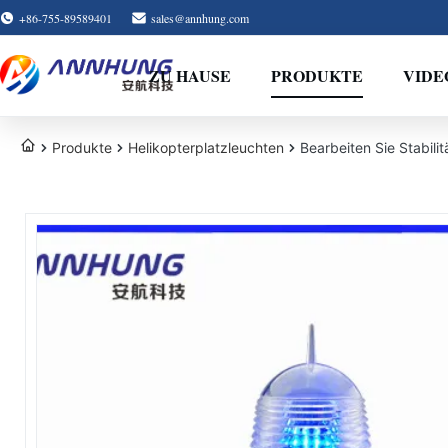
+86-755-89589401
sales@annhung.com
ZU HAUSE
PRODUKTE
VIDE
Produkte
Helikopterplatzleuchten
Bearbeiten Sie Stabil