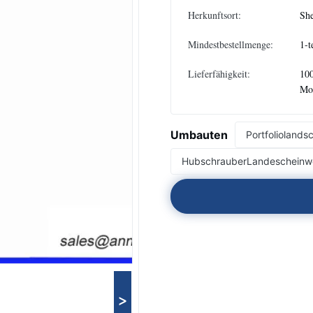
Herkunftsort:
She
Mindestbestellmenge:
1-t
Lieferfähigkeit:
100
Mo
Umbauten
Portfoliolands
HubschrauberLandescheinwe
>