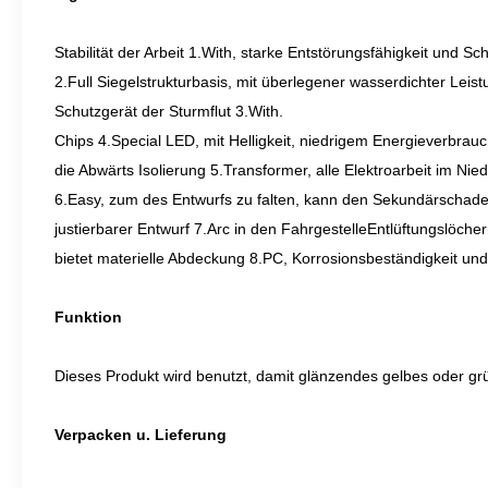
Stabilität der Arbeit 1.With, starke Entstörungsfähigkeit und S
2.Full Siegelstrukturbasis, mit überlegener wasserdichter Leist
Schutzgerät der Sturmflut 3.With.
Chips 4.Special LED, mit Helligkeit, niedrigem Energieverbra
die Abwärts Isolierung 5.Transformer, alle Elektroarbeit im N
6.Easy, zum des Entwurfs zu falten, kann den Sekundärschaden
justierbarer Entwurf 7.Arc in den FahrgestelleEntlüftungslöchern
bietet materielle Abdeckung 8.PC, Korrosionsbeständigkeit un
Funktion
Dieses Produkt wird benutzt, damit glänzendes gelbes oder gr
Verpacken u. Lieferung