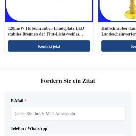
120lm/W Hubschrauber-Landeplatz LED
Hubschrauber-Lan
stabiles Brennen der Flut-Licht-weißes
Landescheinwerfe
Farbe110-240vac
Polycarbonats-900
Kontakt jetzt
Ko
Fordern Sie ein Zitat
E-Mail
*
Telefon / WhatsApp