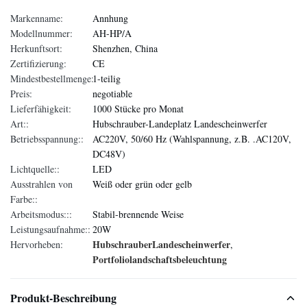
Markenname:
Annhung
Modellnummer:
AH-HP/A
Herkunftsort:
Shenzhen, China
Zertifizierung:
CE
Mindestbestellmenge:
1-teilig
Preis:
negotiable
Lieferfähigkeit:
1000 Stücke pro Monat
Art::
Hubschrauber-Landeplatz Landescheinwerfer
Betriebsspannung::
AC220V, 50/60 Hz (Wahlspannung, z.B. .AC120V,
DC48V)
Lichtquelle::
LED
Ausstrahlen von
Weiß oder grün oder gelb
Farbe::
Arbeitsmodus:::
Stabil-brennende Weise
Leistungsaufnahme::
20W
HubschrauberLandescheinwerfer
Hervorheben:
,
Portfoliolandschaftsbeleuchtung
Produkt-Beschreibung