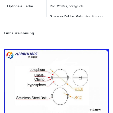
Rot. Weißes, orange etc.
Optionale Farbe
Glasverstärktes Polyester-Harz der
Material
Faser
Aluminiummaterial, M10 durch 35,
Einbauzeichnung
Befestigungsstück
M10 durch 40
Nettogewicht
6.3Kg