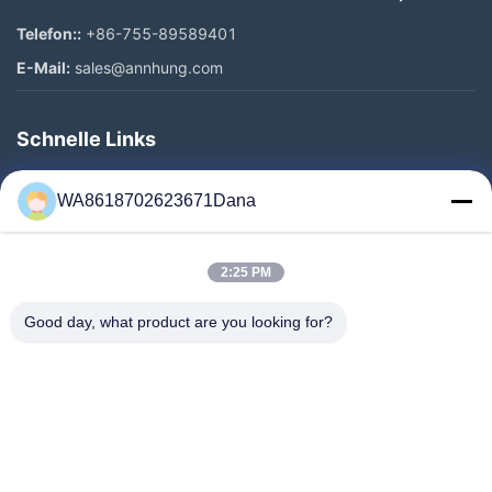
Telefon::
+86-755-89589401
E-Mail:
sales@annhung.com
Schnelle Links
Zu Hause
WA8618702623671Dana
Produkte
Videos
2:25 PM
Über Uns
Werksbesichtigung
Good day, what product are you looking for?
Qualitätskontrolle
Kontakt Mit Uns
Neuigkeiten
Rechtssachen