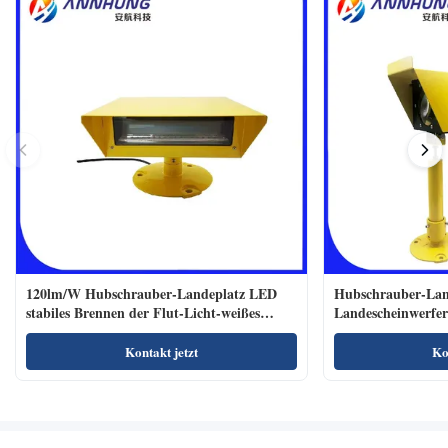
120lm/W Hubschrauber-Landeplatz LED
Hubschrauber-Lan
stabiles Brennen der Flut-Licht-weißes
Landescheinwerfe
Farbe110-240vac
Polycarbonats-900
Kontakt jetzt
Ko