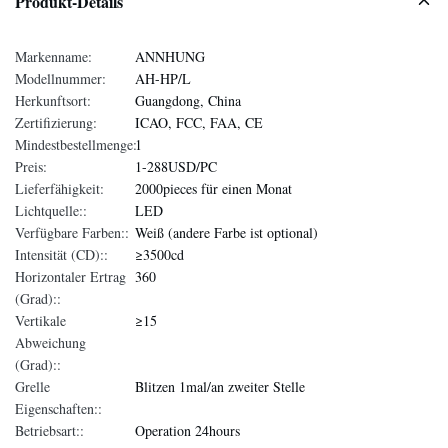
Produkt-Details
Markenname:
ANNHUNG
Modellnummer:
AH-HP/L
Herkunftsort:
Guangdong, China
Zertifizierung:
ICAO, FCC, FAA, CE
Mindestbestellmenge:
1
Preis:
1-288USD/PC
Lieferfähigkeit:
2000pieces für einen Monat
Lichtquelle::
LED
Verfügbare Farben::
Weiß (andere Farbe ist optional)
Intensität (CD)::
≥3500cd
Horizontaler Ertrag
360
(Grad)::
Vertikale
≥15
Abweichung
(Grad)::
Grelle
Blitzen 1mal/an zweiter Stelle
Eigenschaften::
Betriebsart::
Operation 24hours