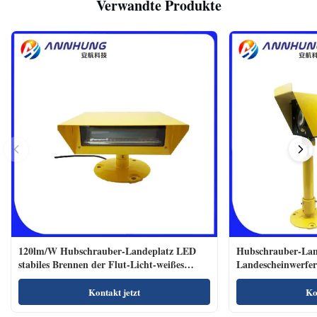
Verwandte Produkte
120lm/W Hubschrauber-Landeplatz LED
Hubschrauber-Lan
stabiles Brennen der Flut-Licht-weißes
Landescheinwerfe
Farbe110-240vac
Polycarbonats-900
Kontakt jetzt
Ko