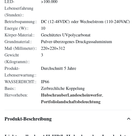
LED-
>100.000
Lebenserfahrung
(Stunden)::
Betriebsspannung::
DC (12-48VDC) oder Wechselstrom (110-240VAC)
Energie (W)::
10
Körper-Material::
Geschütztes UVpolycarbonat
Grundmaterial::
Pulver-überzogenes Druckgussaluminium
Maß (Millimeter)::
220×220×312
Gewicht
3
(Kilogramm)::
Produkt-
Durchschnitt 5 Jahre
Lebenserwartung::
WASSERDICHT::
IP66
Basis::
Zerbrechliche Koppelung
HubschrauberLandescheinwerfer
Hervorheben:
,
Portfoliolandschaftsbeleuchtung
Produkt-Beschreibung