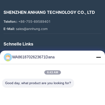
SHENZHEN ANHANG TECHNOLOGY CO., LTD
Telefon::
+86-755-89589401
E-Mail:
sales@annhung.com
Schnelle Links
Zu Hause
WA8618702623671Dana
Produkte
Videos
6:43 AM
Über Uns
Werksbesichtigung
Good day, what product are you looking for?
Qualitätskontrolle
Kontakt Mit Uns
Neuigkeiten