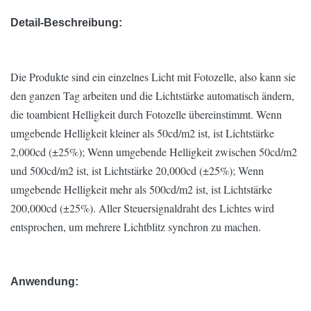
Feuchtigkeit
0~100%
Detail-Beschreibung:
Windgeschwindigkeit
80m/s
Wasserdicht
IP65
Die Produkte sind ein einzelnes Licht mit Fotozelle, also kann sie
den ganzen Tag arbeiten und die Lichtstärke automatisch ändern,
Befolgung
die toambient Helligkeit durch Fotozelle übereinstimmt. Wenn
umgebende Helligkeit kleiner als 50cd/m2 ist, ist Lichtstärke
Intensitätsart eine Luftfahrt
2,000cd (±25%); Wenn umgebende Helligkeit zwischen 50cd/m2
Hindernisfeuer, ICAO-Anhang 14
und 500cd/m2 ist, ist Lichtstärke 20,000cd (±25%); Wenn
Volumen
umgebende Helligkeit mehr als 500cd/m2 ist, ist Lichtstärke
200,000cd (±25%). Aller Steuersignaldraht des Lichtes wird
ICAO
1, ‚Flughafen-Entwurf und
entsprochen, um mehrere Lichtblitz synchron zu machen.
Operationen‘
Weiter Ausgabe im Juli 2004,
table6.3
Anwendung: