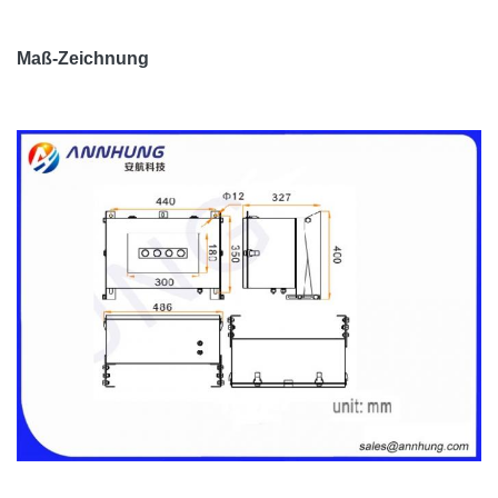
Körper-Material
Hohes Borosilicatglas
Maß-Zeichnung
Grundmaterial
Oberteil des Edelstahls SUS304
Befestigung
447 durch 340 durch 12
Höhe (Millimeter)
486
Breite (Millimeter)
400
Tiefe (Millimeter)
320
Masse (Kilogramm)
15
Produkt-
5 Jahre plus
Lebenserwartung
Umweltfaktoren