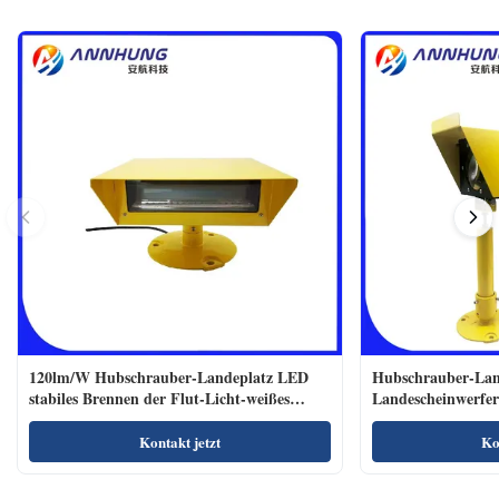
120lm/W Hubschrauber-Landeplatz LED
Hubschrauber-Lan
stabiles Brennen der Flut-Licht-weißes
Landescheinwerfe
Farbe110-240vac
Polycarbonats-900
Kontakt jetzt
Ko