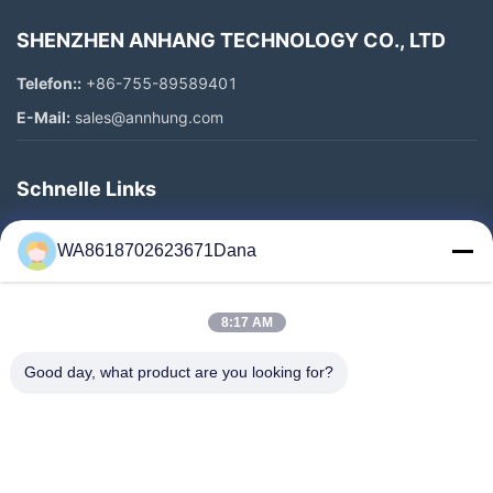
SHENZHEN ANHANG TECHNOLOGY CO., LTD
Telefon::
+86-755-89589401
E-Mail:
sales@annhung.com
Schnelle Links
Zu Hause
WA8618702623671Dana
Produkte
Videos
8:17 AM
Über Uns
Werksbesichtigung
Good day, what product are you looking for?
Qualitätskontrolle
Kontakt Mit Uns
Neuigkeiten