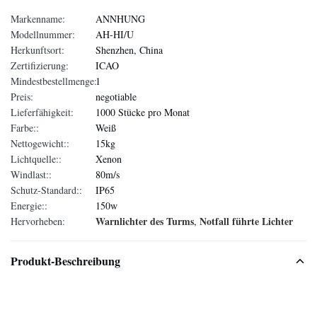
Markenname:
ANNHUNG
Modellnummer:
AH-HI/U
Herkunftsort:
Shenzhen, China
Zertifizierung:
ICAO
Mindestbestellmenge:
1
Preis:
negotiable
Lieferfähigkeit:
1000 Stücke pro Monat
Farbe::
Weiß
Nettogewicht::
15kg
Lichtquelle::
Xenon
Windlast::
80m/s
Schutz-Standard::
IP65
Energie::
150w
Warnlichter des Turms
Notfall führte Lichter
Hervorheben:
,
Produkt-Beschreibung