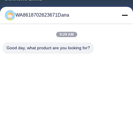
Zu Hause
WA8618702623671Dana
Produkte
Videos
9:29 AM
Über Uns
Werksbesichtigung
Good day, what product are you looking for?
Qualitätskontrolle
Kontakt Mit Uns
Neuigkeiten
Rechtssachen
Follow Us