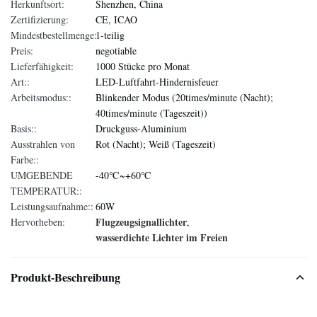
Herkunftsort:
Shenzhen, China
Zertifizierung:
CE, ICAO
Mindestbestellmenge:
1-teilig
Preis:
negotiable
Lieferfähigkeit:
1000 Stücke pro Monat
Art::
LED-Luftfahrt-Hindernisfeuer
Arbeitsmodus::
Blinkender Modus (20times/minute (Nacht);
40times/minute (Tageszeit))
Basis::
Druckguss-Aluminium
Ausstrahlen von
Rot (Nacht); Weiß (Tageszeit)
Farbe::
UMGEBENDE
-40℃~+60℃
TEMPERATUR::
Leistungsaufnahme::
60W
Flugzeugsignallichter
Hervorheben:
,
wasserdichte Lichter im Freien
Produkt-Beschreibung