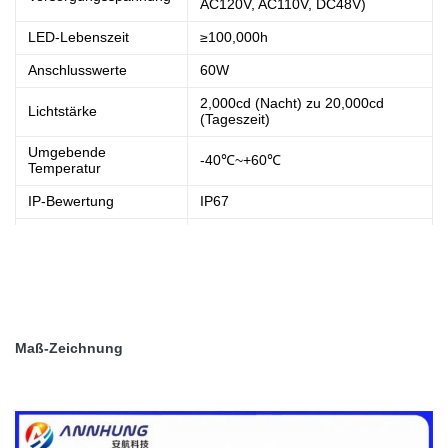
AC120V, AC110V, DC48V)
LED-Lebenszeit
≥100,000h
Anschlusswerte
60W
2,000cd (Nacht) zu 20,000cd
Lichtstärke
(Tageszeit)
Umgebende
-40℃~+60℃
Temperatur
IP-Bewertung
IP67
Masse
9.0kg
Basis: Druckgussaluminium,
Material
Wohnung:
Hohes Borosilicatglas
Maß-Zeichnung