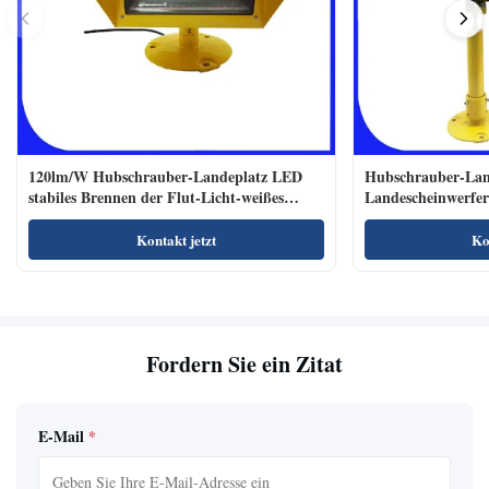
120lm/W Hubschrauber-Landeplatz LED
Hubschrauber-Lan
stabiles Brennen der Flut-Licht-weißes
Landescheinwerfe
Farbe110-240vac
Polycarbonats-900
Kontakt jetzt
Ko
Fordern Sie ein Zitat
E-Mail
*