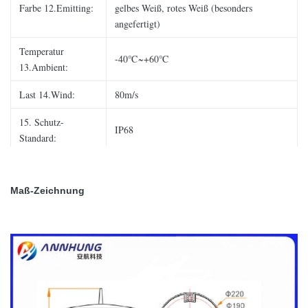
Farbe 12.Emitting:
gelbes Weiß, rotes Weiß (besonders
angefertigt)
Temperatur
-40℃~+60℃
13.Ambient:
Last 14.Wind:
80m/s
15. Schutz-
IP68
Standard:
Aufladungshafen, Fernbedienung,
16. Optional:
NVGcompatible Infrarot-(IR) LED
Maß-Zeichnung