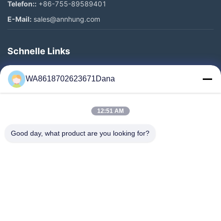
Telefon::
+86-755-89589401
E-Mail:
sales@annhung.com
Schnelle Links
Zu Hause
WA8618702623671Dana
Produkte
Videos
12:51 AM
Über Uns
Werksbesichtigung
Good day, what product are you looking for?
Qualitätskontrolle
Kontakt Mit Uns
Neuigkeiten
Rechtssachen