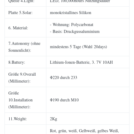
Quelle 4.Light:
LED, 100,000hours Nutzungsdauer
Platte 5.Solar:
monokristallines Silikon
- Wohnung: Polycarbonat
6. Material:
- Basis: Druckgussaluminium
7.Autonomy (ohne
mindestens 5 Tage (Wahl 20days)
Sonnenlicht):
8.Battery:
Lithium-Ionen-Batterie, 3. 7V 10AH
Größe 9.Overall
Φ220 durch 233
(Millimeter):
Größe
10.Installation
Φ190 durch M10
(Millimeter):
11.Weight:
2Kg
Rot, grün, weiß, Gelbweiß, gelbes Weiß,