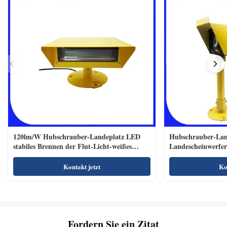
120lm/W Hubschrauber-Landeplatz LED
Hubschrauber-Lan
stabiles Brennen der Flut-Licht-weißes
Landescheinwerfe
Farbe110-240vac
Polycarbonats-900
Kontakt jetzt
Ko
Fordern Sie ein Zitat