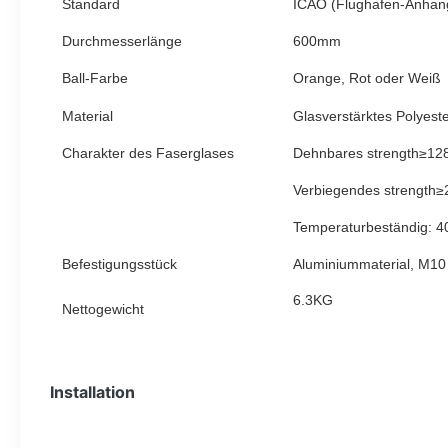
Standard
ICAO (Flughafen-Anhan
Durchmesserlänge
600mm
Ball-Farbe
Orange, Rot oder Weiß
Material
Glasverstärktes Polyest
Charakter des Faserglases
Dehnbares strength≥1
Verbiegendes strength
Temperaturbeständig:
Befestigungsstück
Aluminiummaterial, M10
6.3KG
Nettogewicht
Installation