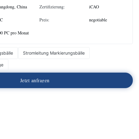
angdong, China
Zertifizierung:
iCAO
PC
Preis:
negotiable
00 PC pro Monat
gsbälle
Stromleitung Markierungsbälle
ge
J
e
t
z
t
a
n
f
r
a
g
e
n