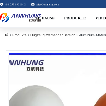
+86-755-89589401
sales@annhung.com
ZU HAUSE
PRODUKTE
VIDE
Produkte
Flugzeug-warnender Bereich
Aluminium-Materi