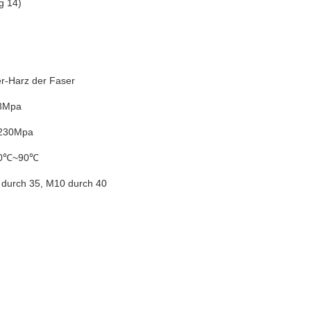
g 14)
er-Harz der Faser
28Mpa
≥230Mpa
 40℃~90℃
 durch 35, M10 durch 40